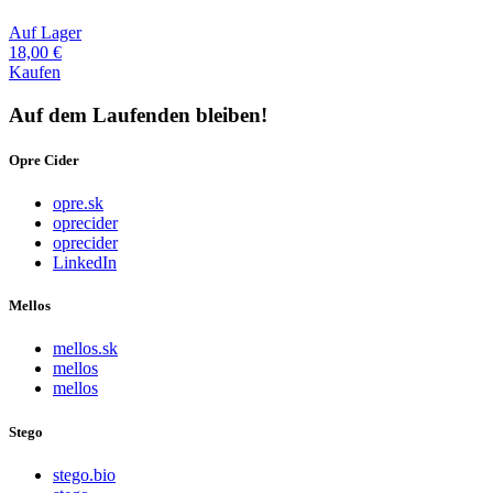
Auf Lager
18,00 €
Kaufen
Auf dem Laufenden bleiben!
Opre Cider
opre.sk
oprecider
oprecider
LinkedIn
Mellos
mellos.sk
mellos
mellos
Stego
stego.bio