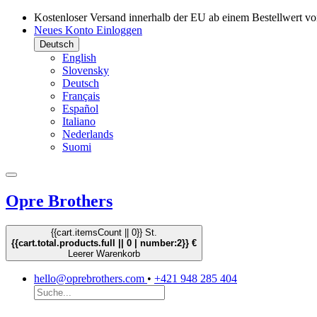
Kostenloser Versand innerhalb der EU ab einem Bestellwert vo
Neues Konto
Einloggen
Deutsch
English
Slovensky
Deutsch
Français
Español
Italiano
Nederlands
Suomi
Opre Brothers
{{cart.itemsCount || 0}} St.
{{cart.total.products.full || 0 | number:2}} €
Leerer Warenkorb
hello@oprebrothers.com
•
+421 948 285 404